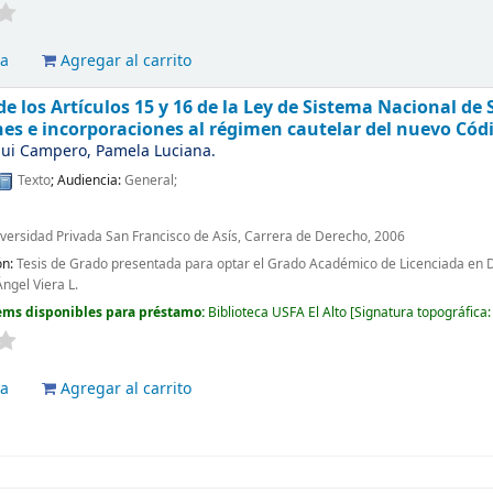
va
Agregar al carrito
e los Artículos 15 y 16 de la Ley de Sistema Nacional de
es e incorporaciones al régimen cautelar del nuevo Cód
ui Campero, Pamela Luciana.
Texto
; Audiencia:
General;
iversidad Privada San Francisco de Asís, Carrera de Derecho, 2006
ón:
Tesis de Grado presentada para optar el Grado Académico de Licenciada en De
Ángel Viera L.
ems disponibles para préstamo:
Biblioteca USFA El Alto
Signatura topográfica
va
Agregar al carrito