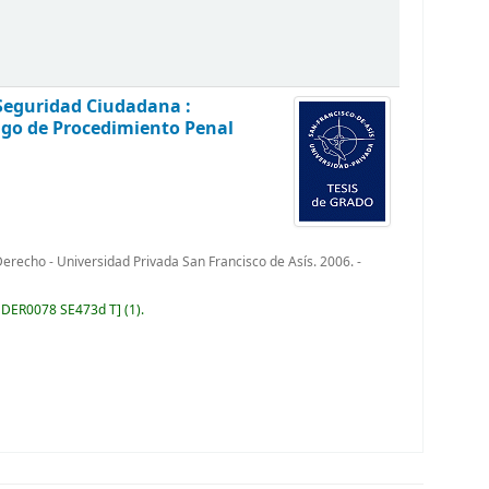
 Seguridad Ciudadana :
igo de Procedimiento Penal
recho - Universidad Privada San Francisco de Asís. 2006. -
:
DER0078 SE473d T
(1).