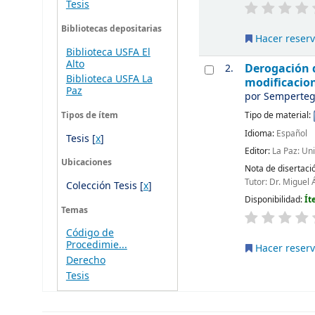
Tesis
Bibliotecas depositarias
Hacer reser
Biblioteca USFA El
Alto
Derogación d
2.
Biblioteca USFA La
modificacion
Paz
por
Semperteg
Tipo de material:
Tipos de ítem
Idioma:
Español
Tesis
[
x
]
Editor:
La Paz: Un
Ubicaciones
Nota de disertaci
Tutor: Dr. Miguel 
Colección Tesis
[
x
]
Disponibilidad:
Ít
Temas
Código de
Procedimie...
Hacer reser
Derecho
Tesis