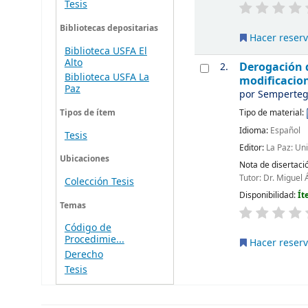
Tesis
Bibliotecas depositarias
Hacer reser
Biblioteca USFA El
Alto
Derogación d
2.
Biblioteca USFA La
modificacion
Paz
por
Semperteg
Tipo de material:
Tipos de ítem
Idioma:
Español
Tesis
Editor:
La Paz: Un
Ubicaciones
Nota de disertaci
Tutor: Dr. Miguel 
Colección Tesis
Disponibilidad:
Ít
Temas
Código de
Procedimie...
Hacer reser
Derecho
Tesis