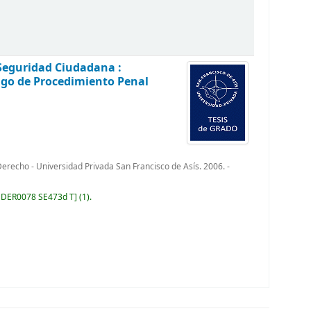
 Seguridad Ciudadana :
igo de Procedimiento Penal
recho - Universidad Privada San Francisco de Asís. 2006. -
:
DER0078 SE473d T
(1).