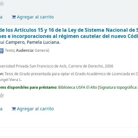
va
Agregar al carrito
e los Artículos 15 y 16 de la Ley de Sistema Nacional de
es e incorporaciones al régimen cautelar del nuevo Cód
ui Campero, Pamela Luciana.
Texto
; Audiencia:
General;
iversidad Privada San Francisco de Asís, Carrera de Derecho, 2006
ón:
Tesis de Grado presentada para optar el Grado Académico de Licenciada en De
Ángel Viera L.
ems disponibles para préstamo:
Biblioteca USFA El Alto
Signatura topográfica
va
Agregar al carrito