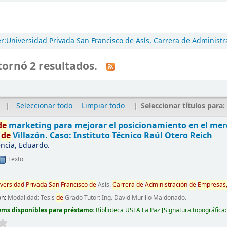
r:Universidad Privada San Francisco de Asís, Carrera de Administr
ornó 2 resultados.
|
Seleccionar todo
Limpiar todo
|
Seleccionar títulos para
de
marketing para mejorar el posicionamiento en el me
o
de
Villazón. Caso: Instituto Técnico Raúl Otero Reich
encia, Eduardo.
Texto
versidad
Privada
San
Francisco
de
Asís.
Carrera
de
Administración
de
Empresas
ón:
Modalidad: Tesis
de
Grado Tutor: Ing. David Murillo Maldonado.
ems disponibles para préstamo:
Biblioteca USFA La Paz
Signatura topográfica