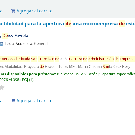
va
Agregar al carrito
ctibilidad para la apertura
de
una microempresa
de
esté
e,
De
isy Faviola.
Texto
; Audiencia:
General;
niversidad
Privada
San
Francisco
de
Asís.
Carrera
de
Administración
de
Empresa
ón:
Modalidad: Proyecto
de
Grado - Tutor: MSc. María Cristina
San
ta Cruz Nery
ems disponibles para préstamo:
Biblioteca USFA Villazón
Signatura topográfic
076 AL398c PG
(1).
va
Agregar al carrito