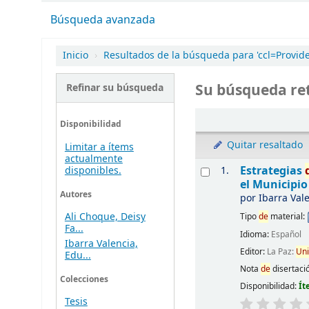
Búsqueda avanzada
Inicio
›
Resultados de la búsqueda para 'ccl=Provide
Su búsqueda ret
Refinar su búsqueda
Disponibilidad
Quitar resaltado
Limitar a ítems
actualmente
Estrategias
1.
disponibles.
el Municipi
Autores
por
Ibarra Val
Ali Choque, Deisy
Tipo
de
material:
Fa...
Idioma:
Español
Ibarra Valencia,
Editor:
La Paz:
Uni
Edu...
Nota
de
disertaci
Colecciones
Disponibilidad:
Ít
Tesis