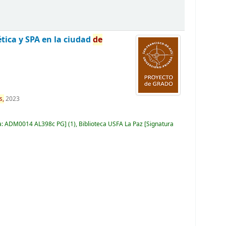
tica y SPA en la ciudad
de
s,
2023
a:
ADM0014 AL398c PG
(1),
Biblioteca USFA La Paz
Signatura