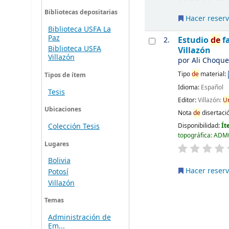
Bibliotecas depositarias
Hacer reser
Biblioteca USFA La
Paz
Estudio
de
fa
2.
Biblioteca USFA
Villazón
Villazón
por
Ali Choqu
Tipo
de
material:
Tipos de ítem
Idioma:
Español
Tesis
Editor:
Villazón:
U
Ubicaciones
Nota
de
disertaci
Disponibilidad:
Ít
Colección Tesis
topográfica:
ADM0
Lugares
Bolivia
Hacer reser
Potosí
Villazón
Temas
Administración de
Em...