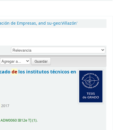
ación de Empresas, and su-geo:Villazón'
:
rcado
de
los institutos técnicos en
,
2017
:
ADM0060 IB12e T
(1).