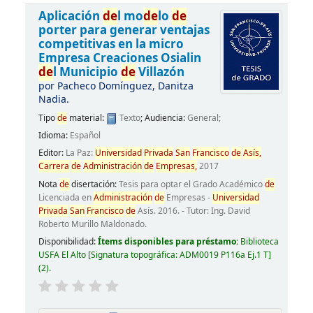
Aplicación
de
l mo
de
lo
de
porter para generar ventajas
competitivas en la micro
Empresa Creaciones Osialin
de
l Municipio
de
Villazón
por
Pacheco Domínguez, Danitza
Nadia.
Tipo
de
material:
Texto
; Audiencia:
General;
Idioma:
Español
Editor:
La Paz:
Universidad
Privada
San
Francisco
de
Asís,
Carrera
de
Administración
de
Empresas,
2017
Nota
de
disertación:
Tesis para optar el Grado Académico
de
Licenciada en
Administración
de
Empresas -
Universidad
Privada
San
Francisco
de
Asís. 2016. - Tutor: Ing. David
Roberto Murillo Maldonado.
Disponibilidad:
Ítems disponibles para préstamo:
Biblioteca
USFA El Alto
Signatura topográfica:
ADM0019 P116a Ej.1 T
(2).