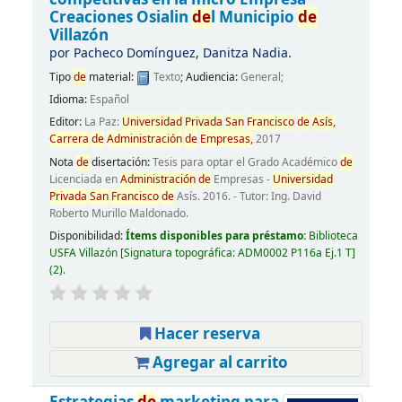
Creaciones Osialin
de
l Municipio
de
Villazón
por
Pacheco Domínguez, Danitza Nadia.
Tipo
de
material:
Texto
; Audiencia:
General;
Idioma:
Español
Editor:
La Paz:
Universidad
Privada
San
Francisco
de
Asís,
Carrera
de
Administración
de
Empresas,
2017
Nota
de
disertación:
Tesis para optar el Grado Académico
de
Licenciada en
Administración
de
Empresas -
Universidad
Privada
San
Francisco
de
Asís. 2016. - Tutor: Ing. David
Roberto Murillo Maldonado.
Disponibilidad:
Ítems disponibles para préstamo:
Biblioteca
USFA Villazón
Signatura topográfica:
ADM0002 P116a Ej.1 T
(2).
Hacer reserva
Agregar al carrito