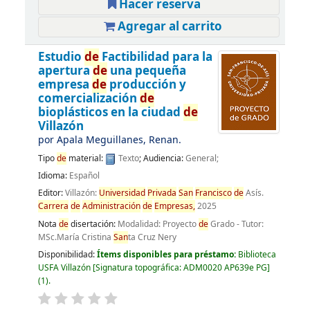
Hacer reserva
Agregar al carrito
Estudio
de
Factibilidad para la
apertura
de
una pequeña
empresa
de
producción y
comercialización
de
bioplásticos en la ciudad
de
Villazón
por
Apala Meguillanes, Renan.
Tipo
de
material:
Texto
; Audiencia:
General;
Idioma:
Español
Editor:
Villazón:
Universidad
Privada
San
Francisco
de
Asís.
Carrera
de
Administración
de
Empresas,
2025
Nota
de
disertación:
Modalidad: Proyecto
de
Grado - Tutor:
MSc.María Cristina
San
ta Cruz Nery
Disponibilidad:
Ítems disponibles para préstamo:
Biblioteca
USFA Villazón
Signatura topográfica:
ADM0020 AP639e PG
(1).