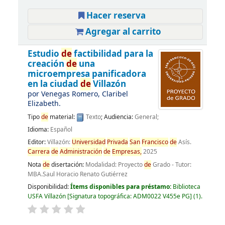
Hacer reserva
Agregar al carrito
Estudio
de
factibilidad para la
creación
de
una
microempresa panificadora
en la ciudad
de
Villazón
por
Venegas Romero, Claribel
Elizabeth.
Tipo
de
material:
Texto
; Audiencia:
General;
Idioma:
Español
Editor:
Villazón:
Universidad
Privada
San
Francisco
de
Asís.
Carrera
de
Administración
de
Empresas,
2025
Nota
de
disertación:
Modalidad: Proyecto
de
Grado - Tutor:
MBA.Saul Horacio Renato Gutiérrez
Disponibilidad:
Ítems disponibles para préstamo:
Biblioteca
USFA Villazón
Signatura topográfica:
ADM0022 V455e PG
(1).