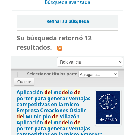
Búsqueda avanzada
Refinar su búsqueda
Su búsqueda retornó 12
resultados.
|
|
Seleccionar títulos para:
Aplicación
de
l mo
de
lo
de
porter para generar ventajas
competitivas en la micro
Empresa Creaciones Osialin
de
l Municipio
de
Villazón
Aplicación
de
l mo
de
lo
de
porter para generar ventajas
competitivas en la micro Empresa