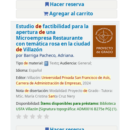
Hacer reserva
Agregar al carrito
Estudio
de
factibilidad para la
apertura
de
una
Microempresa Restaurante
con temática rosa en la ciudad
de
Villazón
por
Barriga Pacheco, Adriana.
Tipo
de
material:
Texto
; Audiencia:
General;
Idioma:
Español
Editor:
Villazón:
Universidad
Privada
San
Francisco
de
Asís,
Carrera
de
Administración
de
Empresas,
2024
Nota
de
disertación:
Modalidad: Proyecto
de
Grado - Tutora:
MSc. María Cristina
San
ta Cruz Nery
Disponibilidad:
Ítems disponibles para préstamo:
Biblioteca
USFA Villazón
Signatura topográfica:
ADM0016 B275e PG
(1).
Hacer reserva