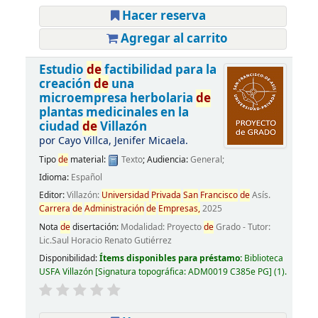
Hacer reserva
Agregar al carrito
Estudio
de
factibilidad para la
creación
de
una
microempresa herbolaria
de
plantas medicinales en la
ciudad
de
Villazón
por
Cayo Villca, Jenifer Micaela.
Tipo
de
material:
Texto
; Audiencia:
General;
Idioma:
Español
Editor:
Villazón:
Universidad
Privada
San
Francisco
de
Asís.
Carrera
de
Administración
de
Empresas,
2025
Nota
de
disertación:
Modalidad: Proyecto
de
Grado - Tutor:
Lic.Saul Horacio Renato Gutiérrez
Disponibilidad:
Ítems disponibles para préstamo:
Biblioteca
USFA Villazón
Signatura topográfica:
ADM0019 C385e PG
(1).