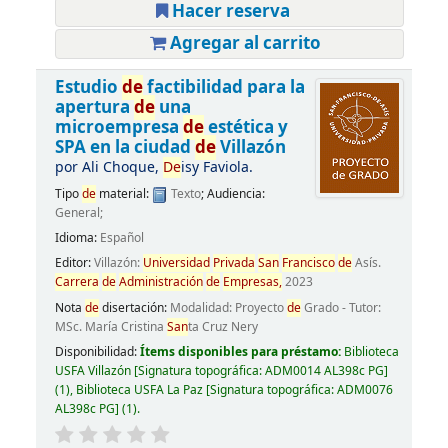
Hacer reserva
Agregar al carrito
Estudio
de
factibilidad para la
apertura
de
una
microempresa
de
estética y
SPA en la ciudad
de
Villazón
por
Ali Choque,
De
isy Faviola.
Tipo
de
material:
Texto
; Audiencia:
General;
Idioma:
Español
Editor:
Villazón:
Universidad
Privada
San
Francisco
de
Asís.
Carrera
de
Administración
de
Empresas,
2023
Nota
de
disertación:
Modalidad: Proyecto
de
Grado - Tutor:
MSc. María Cristina
San
ta Cruz Nery
Disponibilidad:
Ítems disponibles para préstamo:
Biblioteca
USFA Villazón
Signatura topográfica:
ADM0014 AL398c PG
(1),
Biblioteca USFA La Paz
Signatura topográfica:
ADM0076
AL398c PG
(1).