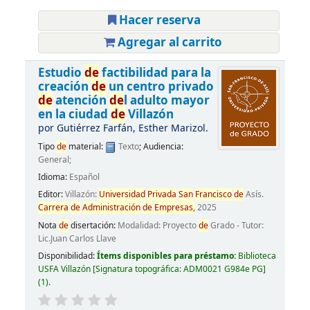
Hacer reserva
Agregar al carrito
Estudio
de
factibilidad para la
creación
de
un centro privado
de
atención
de
l adulto mayor
en la ciudad
de
Villazón
por
Gutiérrez Farfán, Esther Marizol.
Tipo
de
material:
Texto
; Audiencia:
General;
Idioma:
Español
Editor:
Villazón:
Universidad
Privada
San
Francisco
de
Asís.
Carrera
de
Administración
de
Empresas,
2025
Nota
de
disertación:
Modalidad: Proyecto
de
Grado - Tutor:
Lic.Juan Carlos Llave
Disponibilidad:
Ítems disponibles para préstamo:
Biblioteca
USFA Villazón
Signatura topográfica:
ADM0021 G984e PG
(1).