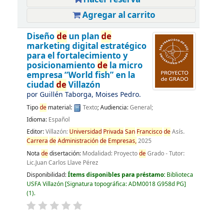
Agregar al carrito
Diseño
de
un plan
de
marketing digital estratégico
para el fortalecimiento y
posicionamiento
de
la micro
empresa “World fish” en la
ciudad
de
Villazón
por
Guillén Taborga, Moises Pedro.
Tipo
de
material:
Texto
; Audiencia:
General;
Idioma:
Español
Editor:
Villazón:
Universidad
Privada
San
Francisco
de
Asís.
Carrera
de
Administración
de
Empresas,
2025
Nota
de
disertación:
Modalidad: Proyecto
de
Grado - Tutor:
Lic.Juan Carlos Llave Pérez
Disponibilidad:
Ítems disponibles para préstamo:
Biblioteca
USFA Villazón
Signatura topográfica:
ADM0018 G958d PG
(1).