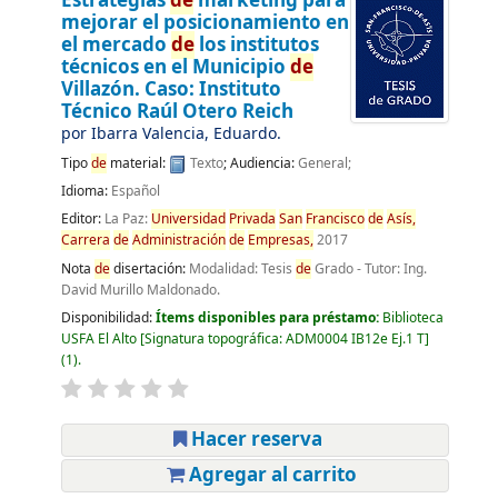
Estrategias
de
marketing para
mejorar el posicionamiento en
el mercado
de
los institutos
técnicos en el Municipio
de
Villazón. Caso: Instituto
Técnico Raúl Otero Reich
por
Ibarra Valencia, Eduardo.
Tipo
de
material:
Texto
; Audiencia:
General;
Idioma:
Español
Editor:
La Paz:
Universidad
Privada
San
Francisco
de
Asís,
Carrera
de
Administración
de
Empresas,
2017
Nota
de
disertación:
Modalidad: Tesis
de
Grado - Tutor: Ing.
David Murillo Maldonado.
Disponibilidad:
Ítems disponibles para préstamo:
Biblioteca
USFA El Alto
Signatura topográfica:
ADM0004 IB12e Ej.1 T
(1).
Hacer reserva
Agregar al carrito