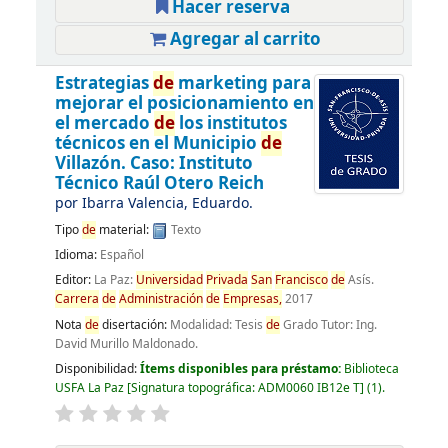
Hacer reserva
Agregar al carrito
Estrategias
de
marketing para
mejorar el posicionamiento en
el mercado
de
los institutos
técnicos en el Municipio
de
Villazón. Caso: Instituto
Técnico Raúl Otero Reich
por
Ibarra Valencia, Eduardo.
Tipo
de
material:
Texto
Idioma:
Español
Editor:
La Paz:
Universidad
Privada
San
Francisco
de
Asís.
Carrera
de
Administración
de
Empresas,
2017
Nota
de
disertación:
Modalidad: Tesis
de
Grado Tutor: Ing.
David Murillo Maldonado.
Disponibilidad:
Ítems disponibles para préstamo:
Biblioteca
USFA La Paz
Signatura topográfica:
ADM0060 IB12e T
(1).