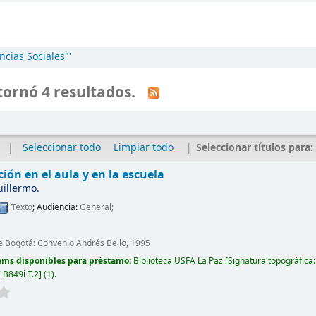
cias Sociales"'
ornó 4 resultados.
|
Seleccionar todo
Limpiar todo
|
Seleccionar títulos para
ción en el aula y en la escuela
uillermo.
Texto
; Audiencia:
General;
e Bogotá: Convenio Andrés Bello, 1995
ems disponibles para préstamo:
Biblioteca USFA La Paz
Signatura topográfica
 B849i T.2
(1).