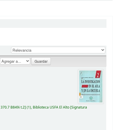
:
:
370.7 B849i t.2
(1),
Biblioteca USFA El Alto
Signatura