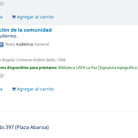
va
Agregar al carrito
ación de la comunidad
uillermo.
Texto
; Audiencia:
General;
e Bogotá: Convenio Andrés Bello, 1998
ems disponibles para préstamo:
Biblioteca USFA La Paz
Signatura topográfica
va
Agregar al carrito
 No.397 (Plaza Abaroa)