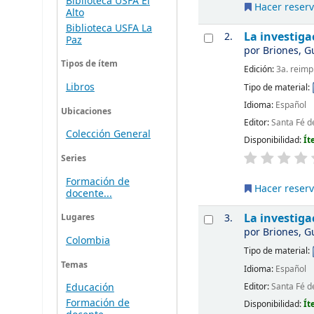
Biblioteca USFA El
Hacer reser
Alto
Biblioteca USFA La
La investiga
2.
Paz
por
Briones, G
Tipos de ítem
Edición:
3a. reimp
Libros
Tipo de material:
Idioma:
Español
Ubicaciones
Editor:
Santa Fé d
Colección General
Disponibilidad:
Ít
Series
Formación de
Hacer reser
docente...
La investig
3.
Lugares
por
Briones, G
Colombia
Tipo de material:
Temas
Idioma:
Español
Editor:
Santa Fé d
Educación
Formación de
Disponibilidad:
Ít