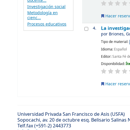
docente...
Investigación social
Metodología en
Hacer reser
cienc...
Procesos educativos
La investig
4.
por
Briones, G
Tipo de material:
Idioma:
Español
Editor:
Santa Fé d
Disponibilidad:
Ít
Hacer reser
Universidad Privada San Francisco de Asis (USFA)
Sopocachi, av. 20 de octubre esq. Belisario Salinas
Telf.fax (+591-2) 2443773