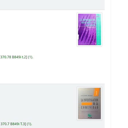
:
370.78 B849i t.2
(1).
:
370.7 B849i T.3
(1).