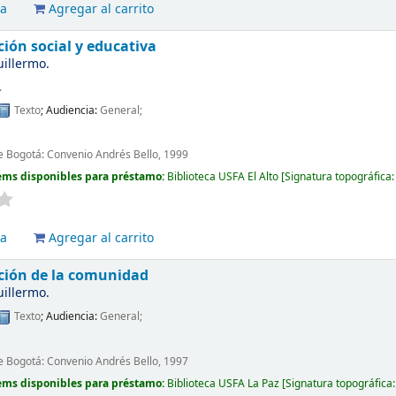
va
Agregar al carrito
ción social y educativa
uillermo.
.
Texto
; Audiencia:
General;
e Bogotá: Convenio Andrés Bello, 1999
ems disponibles para préstamo:
Biblioteca USFA El Alto
Signatura topográfica
va
Agregar al carrito
ación de la comunidad
uillermo.
Texto
; Audiencia:
General;
e Bogotá: Convenio Andrés Bello, 1997
ems disponibles para préstamo:
Biblioteca USFA La Paz
Signatura topográfica