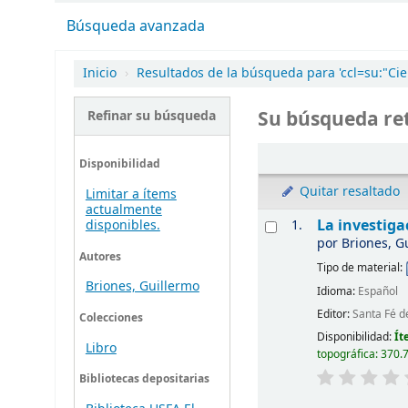
Búsqueda avanzada
Inicio
›
Resultados de la búsqueda para 'ccl=su:"Cien
Su búsqueda ret
Refinar su búsqueda
Disponibilidad
Quitar resaltado
Limitar a ítems
actualmente
La investiga
1.
disponibles.
por
Briones, G
Autores
Tipo de material:
Briones, Guillermo
Idioma:
Español
Editor:
Santa Fé d
Colecciones
Disponibilidad:
Ít
Libro
topográfica:
370.7
Bibliotecas depositarias