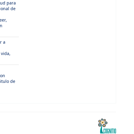
lud para
ional de
eer,
en
r a
 vida,
con
itulo de