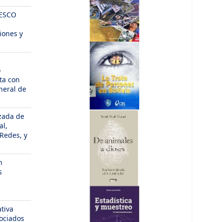
NESCO
iones y
o
ta con
neral de
izada de
al,
Redes, y
n
s
ativa
sociados