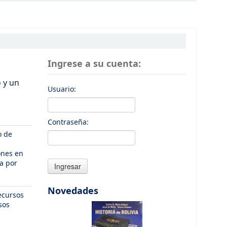
Ingrese a su cuenta:
o y un
Usuario:
Contraseña:
o de
ones en
a por
Novedades
ecursos
sos