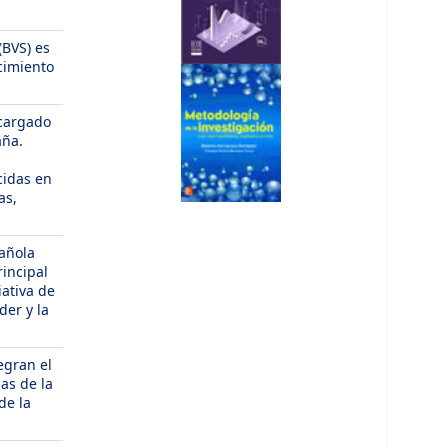
(BVS) es
cimiento
ncargado
aña.
cidas en
as,
pañola
rincipal
iativa de
der y la
egran el
as de la
de la